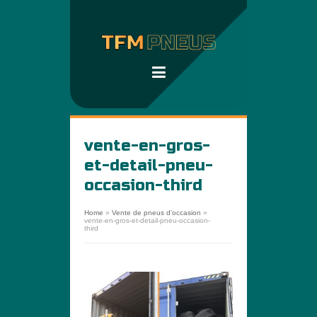
vente-en-gros-
et-detail-pneu-
occasion-third
Home
»
Vente de pneus d’occasion
»
vente-en-gros-et-detail-pneu-occasion-
third